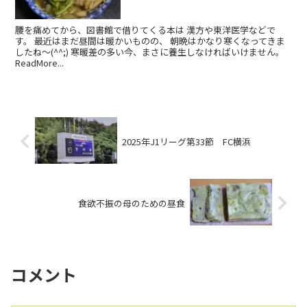
腰を痛めてから、図書館で借りてくる本は 漢方や東洋医学などで
す。 最近はまだ昼間は暖かいものの、 朝晩はかなり寒くなってきま
したね～(^^;) 寒暖差の多い今、まさに養生しなければいけません。
ReadMore...
2025年J1リーグ第33節 FC横浜
食欲不振の母のための昼食
コメント