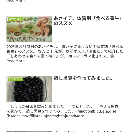
ReadMore...
あさイチ、体質別「食べる養生」
漢方ごはん
のススメ
2025年８月25日のあさイチは、 夏バテに負けない！体質別「食べる
養生」のススメ。 なんと！ 私が、以前オススメ漫画として紹介した
「しあわせは食べて寝て待て」が、 NHKでドラマ化されて、食
ReadMore...
蒸し黒豆を作ってみました。
チャレンジ
「しょうが紅茶を飲み始めました。」で紹介した、 「やせる黒食」
を読んで、 蒸し黒豆を作ってみました。 (function(b,c,f,g,a,d,e)
{b.MoshimoAffiliateObject=a;b=b|ReadMore...