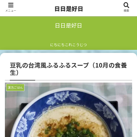
日日是好日
メニュー
検索
日日是好日
にちにちこれこうじつ
豆乳の台湾風ふるふるスープ（10月の食養
生）
漢方ごはん