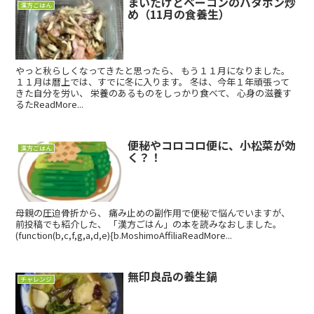
まいたけとベーコンのバタポン炒
漢方ごはん
め（11月の食養生）
やっと秋らしくなってきたと思ったら、 もう１１月になりました。
１１月は暦上では、すでに冬に入ります。 冬は、今年１年頑張って
きた自分を労い、 栄養のあるものをしっかり食べて、 心身の滋養す
るたReadMore...
便秘やコロコロ便に、小松菜が効
漢方ごはん
く？！
母親の圧迫骨折から、 痛み止めの副作用で便秘で悩んでいますが、
前投稿でも紹介した、 「漢方ごはん」の本を読みなおしました。
(function(b,c,f,g,a,d,e){b.MoshimoAffiliaReadMore...
無印良品の養生鍋
チャレンジ