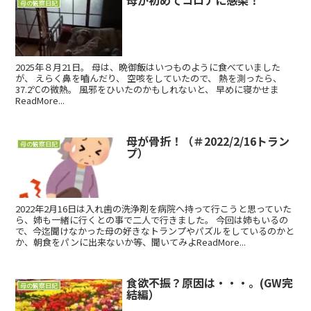
母の観察日記
2025年８月21日。 母は、晩御飯はいつものように食べていました
が、 えらく鼻を嚙んだり、 空咳をしていたので、 熱を測ったら、
37.2℃の微熱。 風邪をひいたのかもしれないと、 早めに寝かせま
ReadMore...
母が骨折！（＃2022/2/16トラン
母の観察日記
プ）
2022年2月16日は入れ歯の洗浄剤を病院へ持って行こうと思っていた
ら、姉も一緒に行くとの事で二人で行きました。 今回は姉もいるの
で、今迄聞けなかった母の好きなトランプやパズルをしているのかと
か、朝食をパンに出来ないか等、聞いてみよReadMore...
食欲不振？原因は・・・。(GW完
母の観察日記
結編）