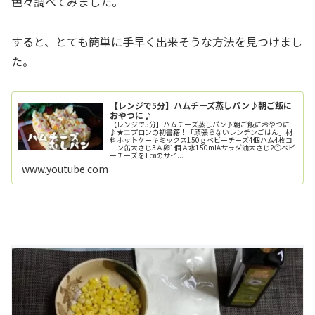
色々調べてみました。
すると、とても簡単に手早く出来そうな方法を見つけまし
た。
【レンジで5分】ハムチーズ蒸しパン♪朝ご飯に
おやつに♪
【レンジで5分】ハムチーズ蒸しパン♪朝ご飯におやつに
♪★エプロンの初書籍！「頑張らないレンチンごはん」材
料ホットケーキミックス150ｇベビーチーズ4個ハム4枚コ
ーン缶大さじ3Ａ卵1個Ａ水150mlAサラダ油大さじ2①ベビ
ーチーズを1㎝のサイ...
www.youtube.com