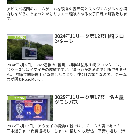
アビスパ福岡のホームゲームを現場の雰囲気とスタジアムグルメを紹
介しながら、ちょっとだけサッカー経験のある女子目線で解説致しま
す。
2024年J1リーグ第12節川崎フロ
アビスパ福岡
ンターレ
2024年5月6日。 GW2連戦の2戦目。相手は強敵川崎フロンターレ。
今シーズンはイマイチの成績ですが、得点力があるので油断できませ
ん。 前節で前嶋選手が負傷したことや、中2日の試合なので、 チーム
力が問わReadMore...
2025年J1リーグ第17節 名古屋
アビスパ福岡
グランパス
2025年5月17日。 アウェイの横浜FC戦では、 チームの要であった、
三木選手まで 負傷退場してしまい、惜しくも敗戦。 不安が増して帰