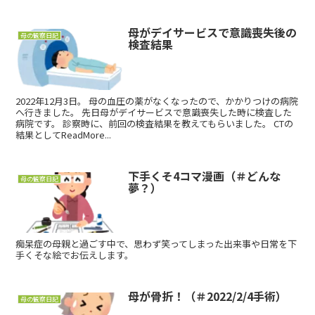
母がデイサービスで意識喪失後の
母の観察日記
検査結果
2022年12月3日。 母の血圧の薬がなくなったので、かかりつけの病院
へ行きました。 先日母がデイサービスで意識喪失した時に検査した
病院です。 診察時に、前回の検査結果を教えてもらいました。 CTの
結果としてReadMore...
下手くそ4コマ漫画（＃どんな
母の観察日記
夢？）
痴呆症の母親と過ごす中で、思わず笑ってしまった出来事や日常を下
手くそな絵でお伝えします。
母が骨折！（＃2022/2/4手術）
母の観察日記