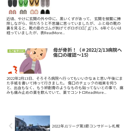
近頃、やけに玄関の外や中に、黒いくずがあって、 玄関を頻繁に掃
除しながら、何だろうと不思議に思っていましたが、 ふと母の靴の
裏を見ると、靴の底のゴムが剝げてボロボロΣ(ﾟДﾟ) 5、6年ぐらいは
経っていましたが、表ReadMore...
母が骨折！（＃2022/2/13病院へ
母の観察日記
傷口の確認～15）
2022年2月13日、そろそろ病院へ行ってもいいかなぁと思い午後にま
た手紙を書いて持って行きました。 傷口のチェックの結果を伺う
と、出血もなく、もう絆創膏のようなものも貼ってないとの事で、痛
みも痛み止めの薬を飲んでいて、薬でコントロReadMore...
2022年J1リーグ第3節コンサドーレ札幌