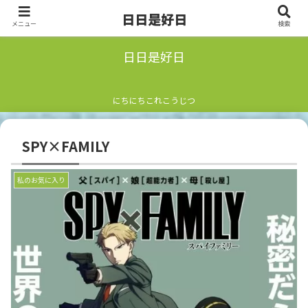
日日是好日
メニュー
検索
日日是好日
にちにちこれこうじつ
SPY×FAMILY
私のお気に入り