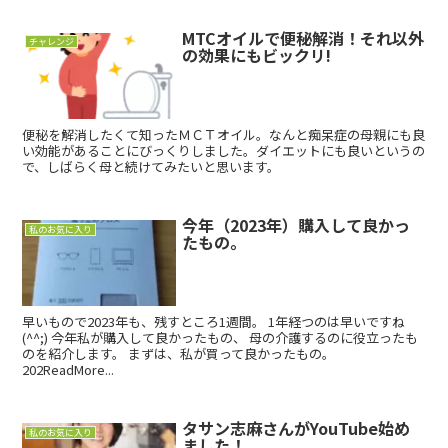
MTCオイルで便秘解消！それ以外
チャレンジ
の効果にもビックリ!
便秘を解消したくて知ったＭＣＴオイル。なんと痴呆症の母親にも良
い効能があることにびっくりしました。ダイエットにも良いというの
で、しばらく母と続けてみたいと思います。
今年（2023年）購入して良かっ
私のお気に入り
たもの。
早いもので2023年も、残すところ1週間。 1年経つのは早いですね
(^^;) 今年私が購入して良かったもの、 母の介護するのに役立ったも
のを紹介します。 まずは、私が買って良かったもの。
202ReadMore...
タサン志麻さんがYouTube始め
私のお気に入り
ました！