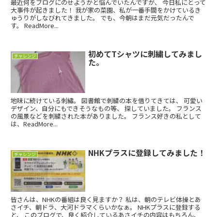
最近何をブログにのせようかと悩んでいたんですが、 今日私にとって
大事件が起きました！ 我が家の菜園、私が一番手間をかけているき
ゅうりがしなびれてきました。 でも、今朝はまだ元気だったんで
す。 ReadMore...
初めてTシャツに刺繍してみまし
チャレンジ
た。
地味に続けている刺繡。 図書館で刺繍の本を借りてきては、 可愛い
デザイン、自分にもできそうなもの等、 探していました。 フランス
の風景などを刺繍された本がありました。 フランス好きの私として
は、ReadMore...
NHKプラスに登録してみました！
チャレンジ
皆さんは、NHKの番組は良く見ますか？ 私は、朝のテレビ体操とあ
さイチ、朝ドラ、大河ドラマくらいかなぁ。 NHKプラスに登録する
と、 このブログで、良く紹介しているあさイチの内容はもちろん、