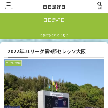
日日是好日
メニュー
検索
日日是好日
にちにちこれこうじつ
2022年J1リーグ第9節セレッソ大阪
アビスパ福岡