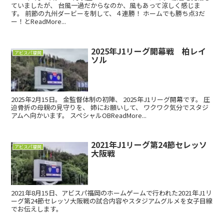
ていましたが、 台風一過だからなのか、風もあって涼しく感じま
す。 前節の九州ダービーを制して、４連勝！ ホームでも勝ち点3だ
ー！とReadMore...
2025年J1リーグ開幕戦 柏レイ
アビスパ福岡
ソル
2025年2月15日。 金監督体制の初陣、 2025年J1リーグ開幕です。 圧
迫骨折の母親の見守りを、 姉にお願いして、 ワクワク気分でスタジ
アムへ向かいます。 スペシャルOBReadMore...
2021年J1リーグ第24節セレッソ
アビスパ福岡
大阪戦
2021年8月15日、アビスパ福岡のホームゲームで行われた2021年J1リ
ーグ第24節セレッソ大阪戦の試合内容やスタジアムグルメを女子目線
でお伝えします。