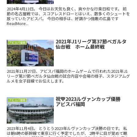
2024年4月13日。 今日はお天気も良く、爽やかな行楽日和です。 前
節の名古屋戦では、スコアレスドローとはいえ、数多くのシュートを
放っていたアビスパ。 今日の相手は、好調かつ強敵の広島です
ReadMore...
2021年J1リーグ第37節ベガルタ
アビスパ福岡
仙台戦 ホーム最終戦
2021年11月27日、アビスパ福岡のホームゲームで行われた2021年J1
リーグ第37節ベガルタ仙台戦の試合内容や会場の様子、スタジアムグ
ルメを女子目線でお伝えします。
祝💛2023ルヴァンカップ優勝
アビスパ福岡
アビスパ福岡
2023年11月4日。 とうとう2023年ルヴァンカップ決勝の日です。 私
は朝6時の新幹線で東京に行く予定でしたが、 2時半に目が覚めて眠