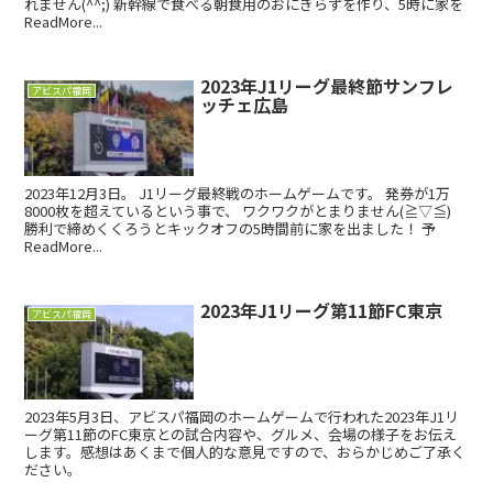
れません(^^;) 新幹線で食べる朝食用のおにぎらずを作り、5時に家を
ReadMore...
2023年J1リーグ最終節サンフレ
アビスパ福岡
ッチェ広島
2023年12月3日。 J1リーグ最終戦のホームゲームです。 発券が1万
8000枚を超えているという事で、 ワクワクがとまりません(≧▽≦)
勝利で締めくくろうとキックオフの5時間前に家を出ました！ 予
ReadMore...
2023年J1リーグ第11節FC東京
アビスパ福岡
2023年5月3日、アビスパ福岡のホームゲームで行われた2023年J1リ
ーグ第11節のFC東京との試合内容や、グルメ、会場の様子をお伝え
します。感想はあくまで個人的な意見ですので、おらかじめご了承く
ださい。