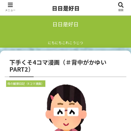
日日是好日
メニュー
検索
日日是好日
にちにちこれこうじつ
下手くそ4コマ漫画（＃背中がかゆい
PART2）
母の観察日記（4コマ漫画）