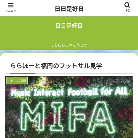
日日是好日
メニュー
検索
日日是好日
にちにちこれこうじつ
ららぽーと福岡のフットサル見学
アビスパ福岡