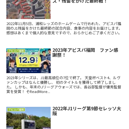
ズ・残留をかけた最終戦！
2022年11月5日、浦和レッズのホームゲームで行われた、アビスパ福
岡のJ1残留をかけた最終節の試合内容、食事の内容をお届けします。
感想はあくまで個人的な意見ですので、おらかじめご了承ください。
2023年アビスパ福岡 ファン感
アビスパ福岡
謝祭！
2023年シリーズは、J1最高順位の7位で終了。 天皇杯ベスト4、ルヴ
ァンカップはなんと優勝し、 初のタイトルを獲得して終了しまし
た。 しかも、年末のJリーグアウォーズでは、長谷部監督が優秀監督
賞を受賞！ そReadMore...
2022年J1リーグ第9節セレッソ大
アビスパ福岡
阪