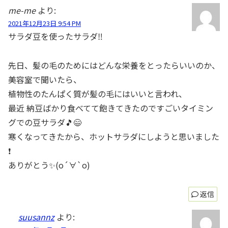
me-me
より:
2021年12月23日 9:54 PM
サラダ豆を使ったサラダ‼️
先日、髪の毛のためにはどんな栄養をとったらいいのか、
美容室で聞いたら、
植物性のたんぱく質が髪の毛にはいいと言われ、
最近 納豆ばかり食べてて飽きてきたのですごいタイミン
グでの豆サラダ🎵😄
寒くなってきたから、ホットサラダにしようと思いました
❗
ありがとう✨(о´∀`о)
返信
suusannz
より: