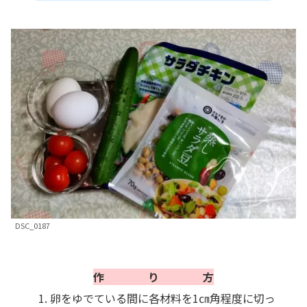
DSC_0187
作 り 方
卵をゆでている間に各材料を1㎝角程度に切っ