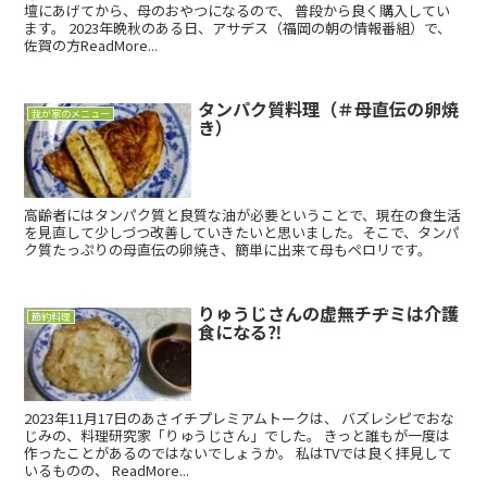
壇にあげてから、母のおやつになるので、 普段から良く購入してい
ます。 2023年晩秋のある日、アサデス（福岡の朝の情報番組）で、
佐賀の方ReadMore...
タンパク質料理（＃母直伝の卵焼
我が家のメニュー
き）
高齢者にはタンパク質と良質な油が必要ということで、現在の食生活
を見直して少しづつ改善していきたいと思いました。そこで、タンパ
ク質たっぷりの母直伝の卵焼き、簡単に出来て母もペロリです。
りゅうじさんの虚無チヂミは介護
節約料理
食になる⁈
2023年11月17日のあさイチプレミアムトークは、 バズレシピでおな
じみの、料理研究家「りゅうじさん」でした。 きっと誰もが一度は
作ったことがあるのではないでしょうか。 私はTVでは良く拝見して
いるものの、 ReadMore...