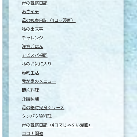
母の観察日記
あさイチ
母の観察日記（4コマ漫画）
私の出来事
チャレンジ
漢方ごはん
アビスパ福岡
私のお気に入り
節約生活
我が家のメニュー
節約料理
介護料理
母の絶対完食シリーズ
タンパク質料理
母の観察日記（4コマじゃない漫画）
コロナ関連