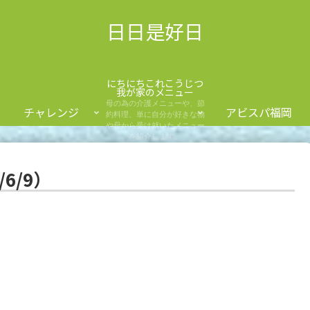
日日是好日
にちにちこれこうじつ
我が家のメニュー
母の為の介護メニューや、節
チャレンジ
アビスパ福岡
約料理、単に自分が好きな物
や母から受け就いたメニュー
を紹介します。
6/9）