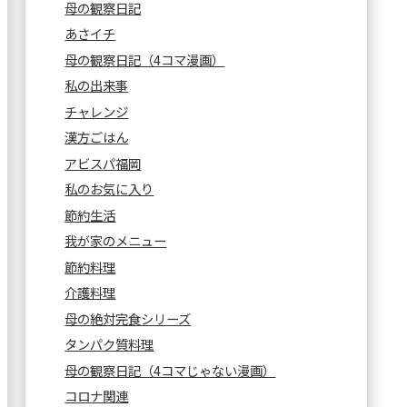
母の観察日記
あさイチ
母の観察日記（4コマ漫画）
私の出来事
チャレンジ
漢方ごはん
アビスパ福岡
私のお気に入り
節約生活
我が家のメニュー
節約料理
介護料理
母の絶対完食シリーズ
タンパク質料理
母の観察日記（4コマじゃない漫画）
コロナ関連