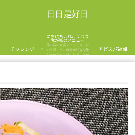
日日是好日
にちにちこれこうじつ
我が家のメニュー
母の為の介護メニューや、節
チャレンジ
アビスパ福岡
約料理、単に自分が好きな物
や母から受け就いたメニュー
を紹介します。