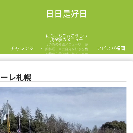
日日是好日
にちにちこれこうじつ
我が家のメニュー
母の為の介護メニューや、節
チャレンジ
アビスパ福岡
約料理、単に自分が好きな物
や母から受け就いたメニュー
を紹介します。
ドーレ札幌