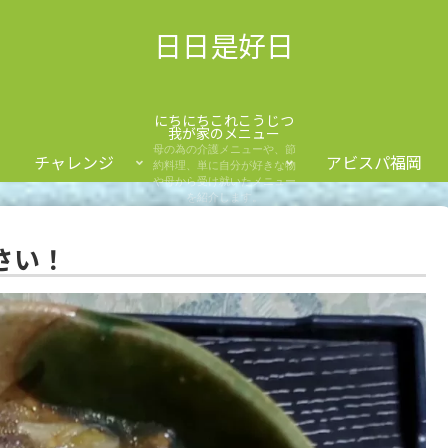
日日是好日
にちにちこれこうじつ
我が家のメニュー
母の為の介護メニューや、節
チャレンジ
アビスパ福岡
約料理、単に自分が好きな物
や母から受け就いたメニュー
を紹介します。
さい！