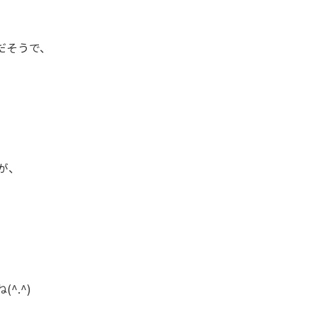
だそうで、
が、
。
^.^)