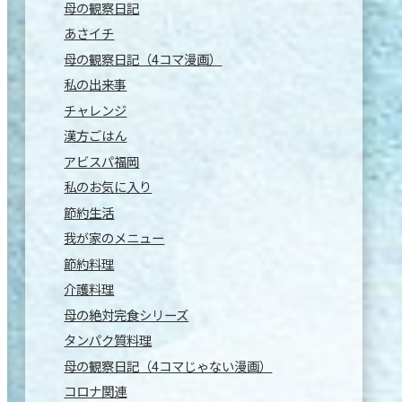
母の観察日記
あさイチ
母の観察日記（4コマ漫画）
私の出来事
チャレンジ
漢方ごはん
アビスパ福岡
私のお気に入り
節約生活
我が家のメニュー
節約料理
介護料理
母の絶対完食シリーズ
タンパク質料理
母の観察日記（4コマじゃない漫画）
コロナ関連