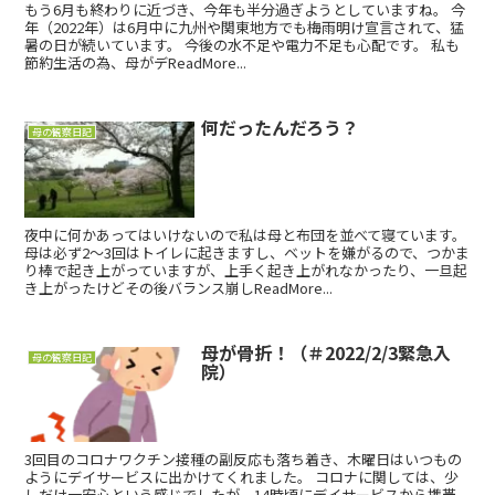
もう6月も終わりに近づき、今年も半分過ぎようとしていますね。 今
年（2022年）は6月中に九州や関東地方でも梅雨明け宣言されて、猛
暑の日が続いています。 今後の水不足や電力不足も心配です。 私も
節約生活の為、母がデReadMore...
何だったんだろう？
母の観察日記
夜中に何かあってはいけないので私は母と布団を並べて寝ています。
母は必ず2～3回はトイレに起きますし、ベットを嫌がるので、つかま
り棒で起き上がっていますが、上手く起き上がれなかったり、一旦起
き上がったけどその後バランス崩しReadMore...
母が骨折！（＃2022/2/3緊急入
母の観察日記
院）
3回目のコロナワクチン接種の副反応も落ち着き、木曜日はいつもの
ようにデイサービスに出かけてくれました。 コロナに関しては、少
しだけ一安心という感じでしたが、14時頃にデイサービスから携帯