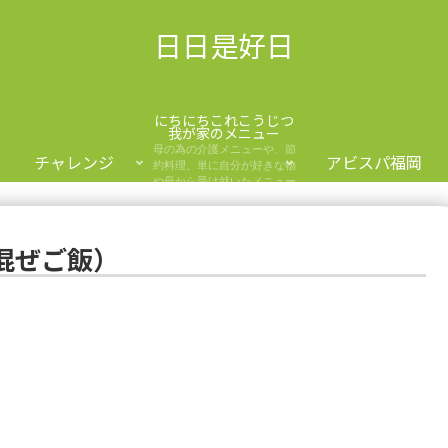
日日是好日
にちにちこれこうじつ
我が家のメニュー
母の為の介護メニューや、節
チャレンジ
アビスパ福岡
約料理、単に自分が好きな物
や母から受け就いたメニュー
を紹介します。
混ぜご飯）