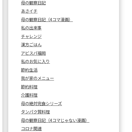
母の観察日記
あさイチ
母の観察日記（4コマ漫画）
私の出来事
チャレンジ
漢方ごはん
アビスパ福岡
私のお気に入り
節約生活
我が家のメニュー
節約料理
介護料理
母の絶対完食シリーズ
タンパク質料理
母の観察日記（4コマじゃない漫画）
コロナ関連