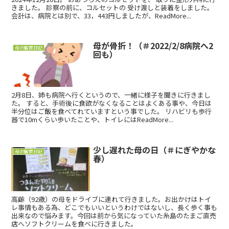
きました。 診察の前に、コルセットの 受け渡しと装着をしました。
会計は、病院とは別で、33，443円しましたが、ReadMore...
母が骨折！（＃2022/2/8病院へ2
母の観察日記
回も）
2月8日、姉も病院へ行くというので、一緒に様子を聞きに行きまし
た。 すると、手術後に食欲がなくなることはよくある事や、今日は
半分位はご飯を食べてれていますという事でした。 リハビリも歩行
器で10mくらい歩いたことや、トイレにはReadMore...
少し遅れた母の日（＃にぎやかな
母の観察日記
春）
高齢（92歳）の母をドライブに連れて行きました。お出かけはトイ
レ事情もある為、どこでもいいというわけではないし、長く歩く事も
出来なので悩みます。今回は前から気になっていた糸島のたまご直売
店へソフトクリームを食べに行きました。