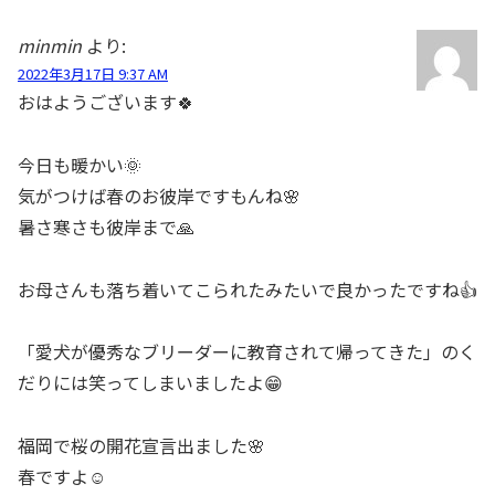
minmin
より:
2022年3月17日 9:37 AM
おはようございます🍀
今日も暖かい🌞
気がつけば春のお彼岸ですもんね🌸
暑さ寒さも彼岸まで🙏
お母さんも落ち着いてこられたみたいで良かったですね👍
「愛犬が優秀なブリーダーに教育されて帰ってきた」のく
だりには笑ってしまいましたよ😁
福岡で桜の開花宣言出ました🌸
春ですよ☺️